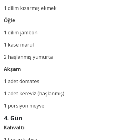
1 dilim kızarmış ekmek
Öğle
1 dilim jambon
1 kase marul
2 haşlanmış yumurta
Akşam
1 adet domates
1 adet kereviz (haşlanmış)
1 porsiyon meyve
4. Gün
Kahvaltı
1 fincan kahve