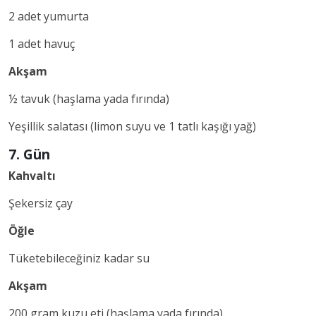
2 adet yumurta
1 adet havuç
Akşam
½ tavuk (haşlama yada fırında)
Yeşillik salatası (limon suyu ve 1 tatlı kaşığı yağ)
7. Gün
Kahvaltı
Şekersiz çay
Öğle
Tüketebileceğiniz kadar su
Akşam
200 gram kuzu eti (haşlama yada fırında)