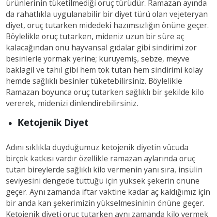
ürünlerinin tüketilmediği oruç türüdür. Ramazan ayında
da rahatlıkla uygulanabilir bir diyet türü olan vejeteryan
diyet, oruç tutarken midedeki hazımsızlığın önüne geçer.
Böylelikle oruç tutarken, mideniz uzun bir süre aç
kalacağından onu hayvansal gıdalar gibi sindirimi zor
besinlerle yormak yerine; kuruyemiş, sebze, meyve
baklagil ve tahıl gibi hem tok tutan hem sindirimi kolay
hemde sağlıklı besinler tüketebilirsiniz. Böylelikle
Ramazan boyunca oruç tutarken sağlıklı bir şekilde kilo
vererek, midenizi dinlendirebilirsiniz.
Ketojenik Diyet
Adını sıklıkla duyduğumuz ketojenik diyetin vücuda
birçok katkısı vardır özellikle ramazan aylarında oruç
tutan bireylerde sağlıklı kilo vermenin yanı sıra, insülin
seviyesini dengede tuttuğu için yüksek şekerin önüne
geçer. Aynı zamanda iftar vaktine kadar aç kaldığımız için
bir anda kan şekerimizin yükselmesininin önüne geçer.
Ketojenik diyeti oruç tutarken aynı zamanda kilo vermek