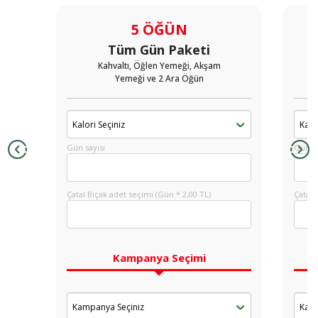
5 ÖĞÜN
Tüm Gün Paketi
Kahvaltı, Öğlen Yemeği, Akşam
Yemeği ve 2 Ara Öğün
Gün sayısı
Gün sa
Çatal Bıçak adet seçimi (Gün * 2,00 TL)
Çatal 
Kampanya Seçimi