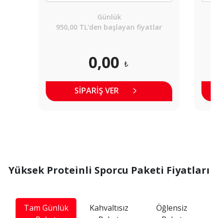
Günlük
950,00 TL'den başlayan fiyatlar
9
0,00
SİPARİŞ VER
Yüksek Proteinli Sporcu Paketi Fiyatları
Tam Günlük
Kahvaltısız
Öğlensiz