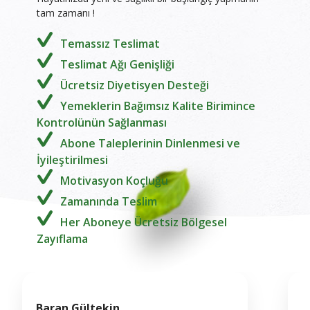
tam zamanı !
Temassız Teslimat
Teslimat Ağı Genişliği
Ücretsiz Diyetisyen Desteği
Yemeklerin Bağımsız Kalite Birimince
Kontrolünün Sağlanması
Abone Taleplerinin Dinlenmesi ve
İyileştirilmesi
Motivasyon Koçluğu
Zamanında Teslim
Her Aboneye Ücretsiz Bölgesel
Zayıflama
Neşe Seçkin
M